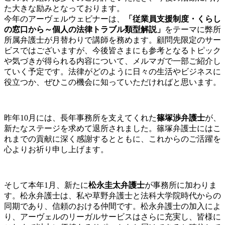
た大きな励みとなっております。
今年のアーヴェルウェビナーは、
「従業員支援制度・くらし
の窓口から～個人の法律トラブル類型解説」
をテーマに弊所
所属弁護士が月替わりで講師を務めます。顧問先限定のサー
ビスではございますが、今後皆さまにも参考となるトピック
や気づきが得られる内容について、メルマガで一部ご紹介し
ていく予定です。法律がどのように日々の生活やビジネスに
役立つか、ぜひこの機会に知っていただければと思います。
昨年10月には、長年事務所を支えてくれた
篠塚渉弁護士
が、
新たなステージを求めて退所されました。篠塚弁護士にはこ
れまでの貢献に深く感謝するとともに、これからのご活躍を
心よりお祈り申し上げます。
そして本年1月、新たに
松永圭太弁護士
が事務所に加わりま
す。松永弁護士は、私や草野弁護士と法科大学院時代からの
同期であり、信頼のおける仲間です。松永弁護士の加入によ
り、アーヴェルのリーガルサービスはさらに充実し、皆様に