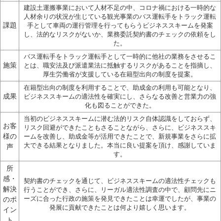
建設土運搬事業において人材不足の中、コロナ禍における一時的な
人材余りの状況が生じている観光事業のバス運転手をトラック運転
課題
手として車両の運行管
理を行ってもらうビジネススキームを発案
し、法的なリスクがないか、業務委託契約書のチェックの依頼をし
た。
バス運転手をトラック運転手として一時的に他社の業務をさせるこ
施策
とは、職安法及び派遣業法に抵触するリスクがあることを指摘し、
厚生労働省が支援して
いる在籍型出向の制度を提案。
在籍型出向の制度を利用することで、助成金の利用も可能となり、
成果
ビジネススキームの適法性を確実にし、さらなる改善と営業力の強
化も図ることができた
。
当初のビジネススキームに潜む法的リスク自体認識をしておらず、
お客
リスク回避ができたこともさることながら、さらに、ビジネススキ
様の
ームを改善し、助成金
等が活用できたことで、新規事業をさらに拡
大できる結果となりました。本当に良い提案を頂け、感謝していま
声
す。
所
感・
契約書のチェックを通じて、ビジネススキームの適法性チェックも
解決
行うことができ、さらに、リーガル適法性調査の中で、顧問先にニ
のポ
ーズに合った行政の施
策を発見できたことは幸運でしたが、事業の
発展に貢献できたことは何より嬉しく思います。
イン
ト