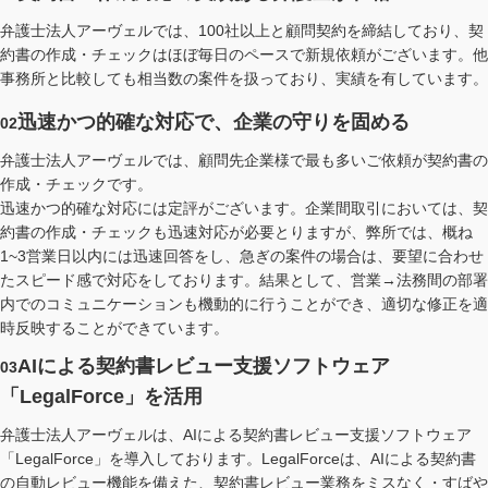
弁護士法人アーヴェルでは、100社以上と顧問契約を締結しており、契
約書の作成・チェックはほぼ毎日のペースで新規依頼がございます。他
事務所と比較しても相当数の案件を扱っており、実績を有しています。
迅速かつ的確な対応で、企業の守りを固める
02
弁護士法人アーヴェルでは、顧問先企業様で最も多いご依頼が契約書の
作成・チェックです。
迅速かつ的確な対応には定評がございます。企業間取引においては、契
約書の作成・チェックも迅速対応が必要とりますが、弊所では、概ね
1~3営業日以内には迅速回答をし、急ぎの案件の場合は、要望に合わせ
たスピード感で対応をしております。結果として、営業→法務間の部署
内でのコミュニケーションも機動的に行うことができ、適切な修正を適
時反映することができています。
AIによる契約書レビュー支援ソフトウェア
03
「LegalForce」を活用
弁護士法人アーヴェルは、AIによる契約書レビュー支援ソフトウェア
「LegalForce」を導入しております。LegalForceは、AIによる契約書
の自動レビュー機能を備えた、契約書レビュー業務をミスなく・すばや