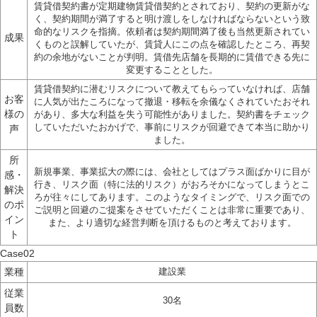
賃貸借契約書が定期建物賃貸借契約とされており、契約の更新がな
く、契約期間が満了すると明け渡しをしなければならないという致
命的なリスクを指摘。
依頼者は契約期間満了後も当然更新されてい
成果
くものと誤解していたが、賃貸人にこの点を確認したところ、再契
約の余地がないことが判明。賃借先店舗を長期的に賃借できる先に
変更することとした。
賃貸借契約に潜むリスクについて教えてもらっていなければ、店舗
お客
に人気が出たころになって撤退・移転を余儀なくされていたおそれ
様の
があり、多大な利益を
失う可能性がありました。契約書をチェック
していただいたおかげで、事前にリスクが回避できて本当に助かり
声
ました。
所
新規事業、事業拡大の際には、会社としてはプラス面ばかりに目が
感・
行き、リスク面（特に法的リスク）がおろそかになってしまうとこ
解決
ろが往々にしてありま
す。このようなタイミングで、リスク面での
のポ
ご説明と回避のご提案をさせていただくことは非常に重要であり、
イン
また、より適切な経営判断を頂けるものと考えております。
ト
Case02
業種
建設業
従業
30名
員数