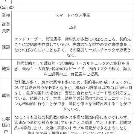
Case03
業種
スマートハウス事業
従業
15名
員数
エンドユーザー、代理店等、契約先が多数にのぼるところ、契約先
ごとに契約書を作成しているが、先方のひな型での契約書作成をし
課題
なければならないことも多く、その都度リーガルチェックが必要と
なる。
顧問契約として継続的・定期的なリーガルチェックのご依頼を頂
施策
き、概ね１～３営業日以内のスピードで、法的リスクの程度、頻度
をご説明の上、修正案をご提案。
取引数が多く、急ぎの案件も多いため、契約書の作成・チェックに
ついては迅速対応が必要となるが、概ね1~3営業日以内には迅速回答
をし、急ぎの案件の場合は、要望に合わせたスピード感で対応をし
成果
ている。結果として、営業→法務間の部署内でのコミュニケーショ
ンも機動的に行うことができ、適切な修正を適時反映することがで
きている。
なによりも当社の契約数の多さと多様な相談内容にもかかわらず、
お客
迅速かつ適切な対応を頂けていることに感謝しております。顧問契
様の
約の継続により、次第に事前のトラブル回避ができるようになり、
声
取引先の質・規模も向上する一助となっています。