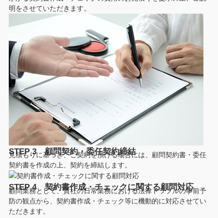
明をさせていただきます。
STEP 3 顧問契約・委任契約締結
見積もりに基づき、ご契約を頂ける場合には、顧問契約書・委任
契約書を作成の上、契約を締結します。
STEP 4 契約書作成・チェックに関する顧問対応
顧問業務として、貴社の日常業務における法律トラブルの事前予
防の観点から、契約書作成・チェック等に機動的に対応させてい
ただきます。