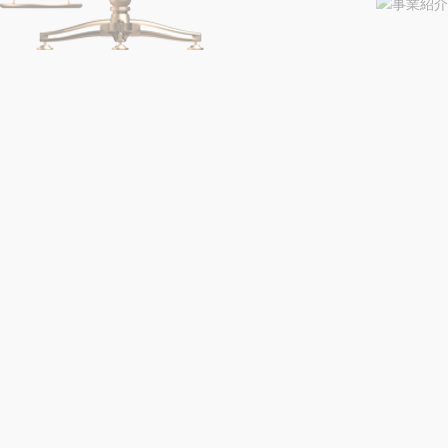
須】
新規のご相談につきましては小泉弁護士による対応を見合わせてお
(一
ご不便をおかけいたしますが、何卒ご理解賜りますようお願い申し
般の
お客
法律相談料について、了承しました。
様)
担当
すでに依頼されている場合こちらに担当弁護士名を記載してくださ
弁護
士名
お問
い合
わせ
営業のお問い合せではない
種別
※営業のご連絡は
【営業専用フォーム】
よりお問い合わせください
【必
須】
IT法務
リーガルチェック/契約書レビュー
労働問題
相談
外国人雇用
項目
法律相談
【必
顧問契約
須】
相続