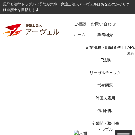
風邪と法律トラブルは予防が大事！弁護士法人アーヴェルはあなたのかかりつ
け弁護士を目指します
ご相談・お問い合わせ
ホーム
業務紹介
企業法務・顧問弁護士
EA
暮ら
IT法務
リーガルチェック
労働問題
外国人雇用
債権回収
企業間・取引先
トラブル