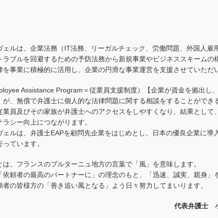
Works
ヴェルは、企業法務（IT法務、リーガルチェック、労働問題、外国人雇
トラブルを回避するための予防法務から新規事業やビジネススキームの
律を事業に積極的に活用し、企業の円滑な事業運営を支援させていただ
ployee Assistance Program＝従業員支援制度）【企業が資金を拠
）が、無償で弁護士に個人的な法律問題に関する相談をすることができ
従業員及びその家族が弁護士へのアクセスをしやすくなり、結果として
テラシー向上につながります。
ヴェルは、弁護士EAPを顧問先企業をはじめとし、日本の優良企業に導
行っています。
とは、フランスのブルターニュ地方の言葉で「風」を意味します。
「依頼者の最高のパートナーに」の理念のもと、「迅速、誠実、親身」
頼者の皆様方の「善き追い風となる」よう日々努力してまいります。
代表弁護士 