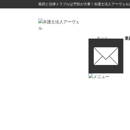
風邪と法律トラブルは予防が大事！弁護士法人アーヴェル
ホーム
業
企