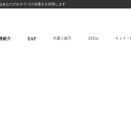
はあなたのかかりつけ弁護士を目指します
弁護士紹介
SDGs
セミナー
務紹介
EAP
業法務・顧問弁護士
リーガルチェック
企業間・取引先
外国人雇用
労働問題
債権回収
IT法務
EAP従業員支援制度
トラブル
暮らしの相談窓口