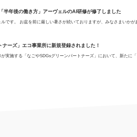
「半年後の働き方」アーヴェルのAI研修が修了しました
ルです。 お盆を前に厳しい暑さが続いておりますが、みなさまいかがお過
ートナーズ」エコ事業所に新規登録されました！
が実施する「なごやSDGsグリーンパートナーズ」において、新たに「エ
型情報セキュリティ対策セミナー
ナー「ランサムウェア・生成AI時代に対応する 経営者のための実践型情報セ
営者のための実践型情報セキュリティ対策セミナー ～ISMS取得への第一歩