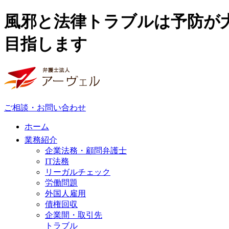
風邪と法律トラブルは予防が
目指します
ご相談・お問い合わせ
ホーム
業務紹介
企業法務・顧問弁護士
IT法務
リーガルチェック
労働問題
外国人雇用
債権回収
企業間・取引先
トラブル