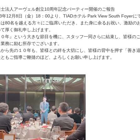
護士法人アーヴェル創立10周年記念パーティー開催のご報告
23年12月8日（金）18：00より、TIADホテル Park View South F
日は80名を越える方々にご臨席いただき、また身に余るお祝い、激励の
めて厚く御礼申し上げます。
１０年』という大きな節目を機に、スタッフ一同さらに結束し、皆様の
て業務に励む所存でございます。
れから先の１０年も、皆様との絆を大切にし、皆様の背中を押す「善き
後ともご指導ご鞭撻のほど、よろしくお願い申し上げます。