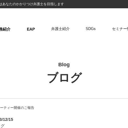
はあなたのかかりつけ弁護士を目指します
弁護士紹介
SDGs
セミナー
務紹介
EAP
業法務・顧問弁護士
リーガルチェック
企業間・取引先
外国人雇用
労働問題
債権回収
IT法務
EAP従業員支援制度
トラブル
暮らしの相談窓口
Blog
ブログ
パーティー開催のご報告
3/12/15
ログ