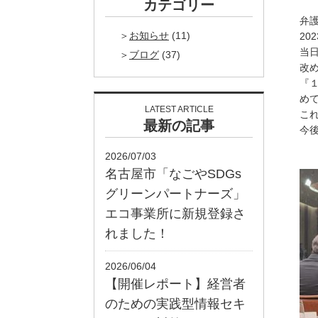
カテゴリー
弁
お知らせ
(11)
20
当
ブログ
(37)
改
『
め
LATEST ARTICLE
こ
最新の記事
今
2026/07/03
名古屋市「なごやSDGs
グリーンパートナーズ」
エコ事業所に新規登録さ
れました！
2026/06/04
【開催レポート】経営者
のための実践型情報セキ