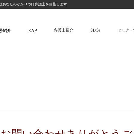
はあなたのかかりつけ弁護士を目指します
弁護士紹介
SDGs
セミナー
務紹介
EAP
業法務・顧問弁護士
リーガルチェック
企業間・取引先
外国人雇用
労働問題
債権回収
IT法務
EAP従業員支援制度
トラブル
暮らしの相談窓口
・お問い合わせありがとうご